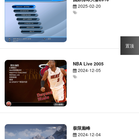
2025-02-20
置顶
NBA Live 2005
2024-12-05
极限巅峰
2024-12-04