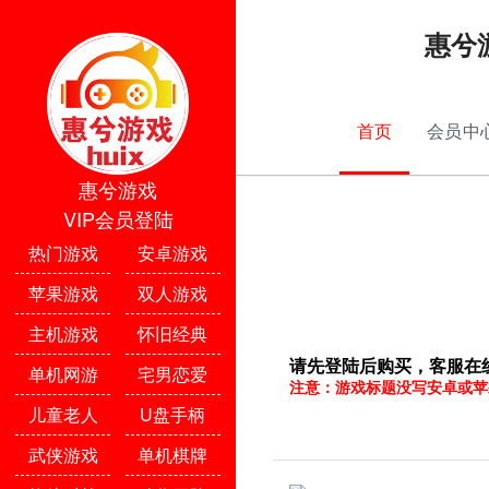
惠兮
首页
会员中
惠兮游戏
VIP会员登陆
热门游戏
安卓游戏
苹果游戏
双人游戏
主机游戏
怀旧经典
请先登陆后购买，客服在线
单机网游
宅男恋爱
注意：游戏标题没写安卓或苹
儿童老人
U盘手柄
武侠游戏
单机棋牌